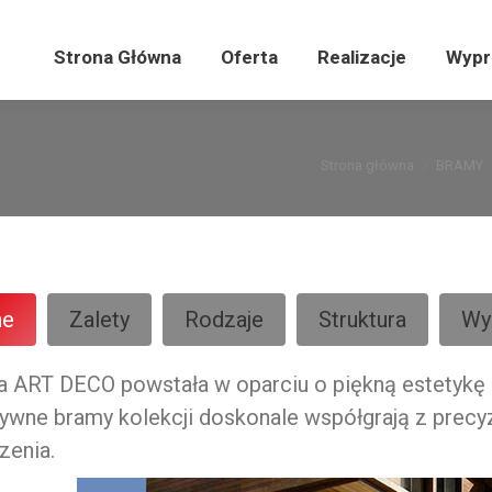
Strona Główna
Strona Główna
Oferta
Oferta
Realizacje
Realizacje
Wypr
Wyp
Jesteś tutaj:
Strona główna
BRAMY
ne
Zalety
Rodzaje
Struktura
Wy
a ART DECO powstała w oparciu o piękną estetykę 
ywne bramy kolekcji doskonale współgrają z precy
zenia.