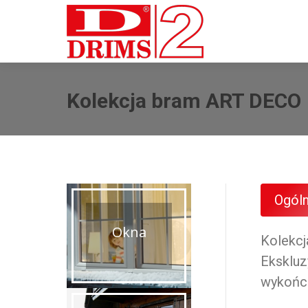
Kolekcja bram ART DECO
Ogól
Okna
Kolekcj
Ekskluz
wykońc