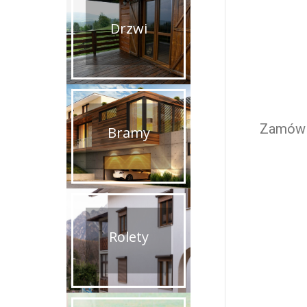
Drzwi
Zamów b
Bramy
Rolety