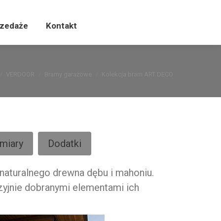
zedaże
rzedaże
Kontakt
Kontakt
VERDOOR
Bramy garażowe
Kolekcja bram ART DECO
miary
Dodatki
naturalnego drewna dębu i mahoniu.
zyjnie dobranymi elementami ich