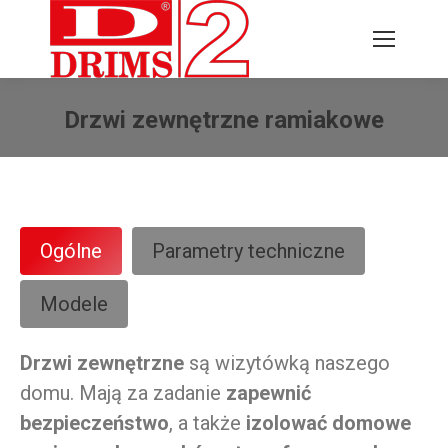
Drzwi zewnętrzne ramiakowe
Jesteś tutaj:
Ogólne
Parametry techniczne
Modele
Drzwi zewnętrzne
są wizytówką naszego
domu. Mają za zadanie
zapewnić
bezpieczeństwo
, a także
izolować domowe