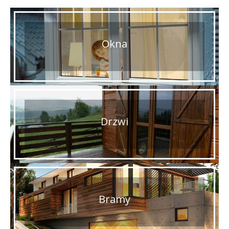
Okna
Drzwi
Bramy